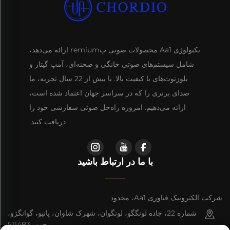
تکنولوژی Aa1 محصولات صوتی پremium ارائه می‌دهد،
شامل سیستم‌های صوتی خانگی و صحنه‌ای، آمپ گیتار و
بلوزتوث‌های با کیفیت بالا. با بیش از 22 سال تجربه، ما
صدای برتری را که در سراسر جهان اعتماد شده است،
ارائه می‌دهیم. امروزه راه‌حل صوتی سفارشی خود را
دریافت کنید.
با ما در ارتباط باشید
شرکت الکترونیک فناوری Aa1، محدود
شماره 22، جاده لونگگو، لونگوان، شهرک شاوان، پانیو، گوانگژو،
چین، 511483