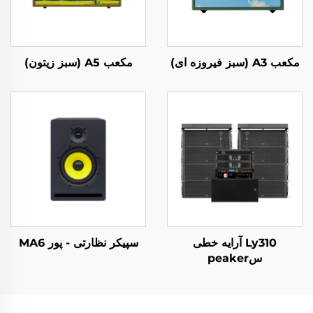
مکعب A3 (سبز فیروزه ای)
مکعب A5 (سبز زیتون)
Ly310 آرایه خطی
سپیکر نظارتی - پور MA6
سpeaker