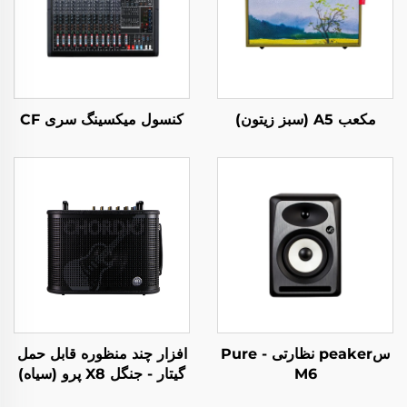
مکعب A5 (سبز زیتون)
کنسول میکسینگ سری CF
سpeaker نظارتی - Pure
افزار چند منظوره قابل حمل
M6
گیتار - جنگل X8 پرو (سیاه)