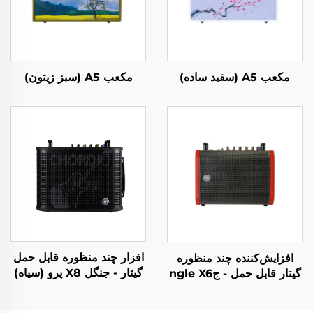
مکعب A5 (سفید ساده)
مکعب A5 (سبز زیتون)
افزار چند منظوره قابل حمل
افزایش‌کننده چند منظوره
گیتار - جنگل X8 پرو (سیاه)
گیتار قابل حمل - جngle X6
(قرمز)