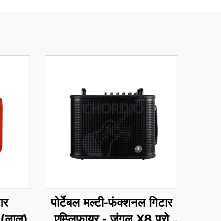
पोर्टेबल मल्टी-फंक्शनल गिटार
ार
एम्प्लिफायर - जंगल X8 प्रो
 (लाल)