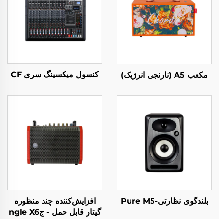
کنسول میکسینگ سری CF
مکعب A5 (نارنجی انرژیک)
بلندگوی نظارتی-Pure M5
افزایش‌کننده چند منظوره
گیتار قابل حمل - جngle X6