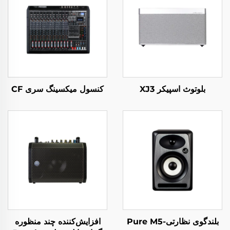
بلوتوث اسپیکر XJ3
کنسول میکسینگ سری CF
بلندگوی نظارتی-Pure M5
افزایش‌کننده چند منظوره