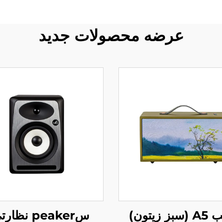
عرضه محصولات جدید
 زیتون)
سpeaker نظا