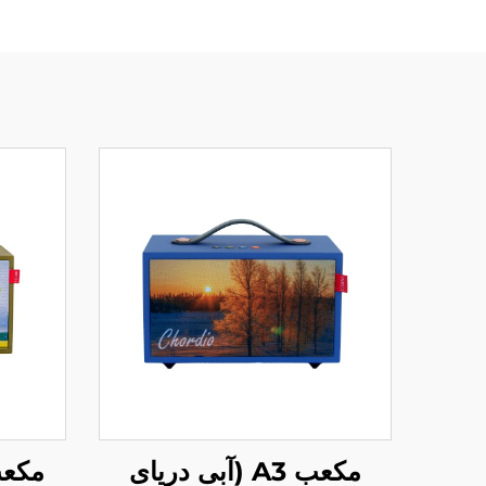
مکعب A5 (سبز
مکعب A3 (آبی دریای