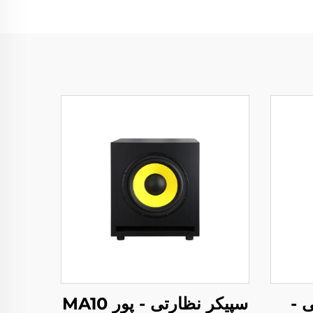
رتی -
سپیکر نظارتی - پور MA10