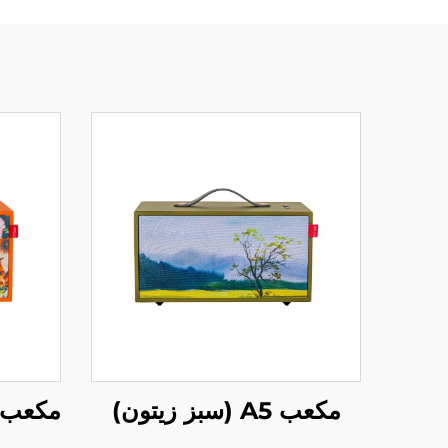
مکعب A5 (سبز زیتون)
مکعب A5 (نارنجی انرژی