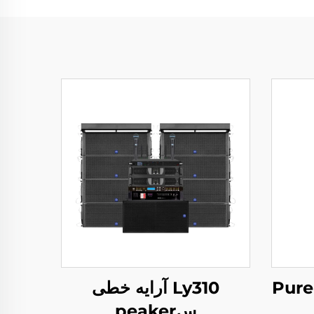
Ly310 آرایه خطی
سpeaker