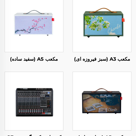
مکعب A3 (سبز فیروزه ای)
مکعب A5 (سفید ساده)