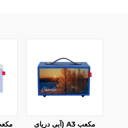
مکعب A5 (سفید
مکعب A3 (آبی دریای