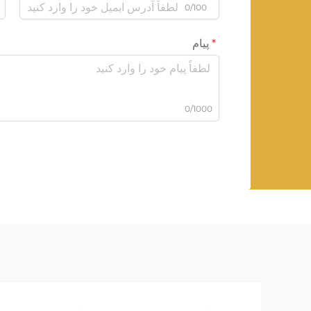
0/100
پیام
0/1000