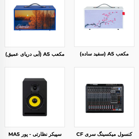
مکعب A5 (سفید ساده)
مکعب A5 (آبی دریای عمیق)
کنسول میکسینگ سری CF
سپیکر نظارتی - پور MA5