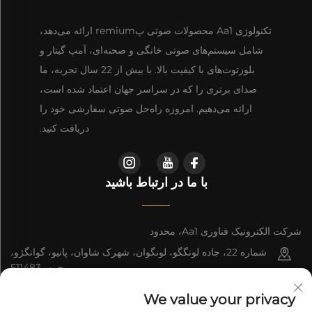
تکنولوژی Aa1 محصولات صوتی پremium ارائه می‌دهد،
شامل سیستم‌های صوتی خانگی و صحنه‌ای، آمپ گیتار و
بلوزتوث‌های با کیفیت بالا. با بیش از 22 سال تجربه، ما
صدای برتری را که در سراسر جهان اعتماد شده است،
ارائه می‌دهیم. امروزه راه‌حل صوتی سفارشی خود را
دریافت کنید.
با ما در ارتباط باشید
شرکت الکترونیک فناوری Aa1، محدود
شماره 22، جاده لونگگو، لونگوان، شهرک شاوان، پانیو، گوانگژو،
چین، 511483
+86-13543438471
We value your privacy