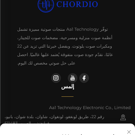
توفّر Aa1 Technology منتجات صوتية مميزة تشمل
أنظمة صوت منزلية ومسرحية، مضخمات صوت للجيتار،
ومكبرات صوت بلوتوث. وبفضل خبرتنا التي تزيد عن 22
عامًا، نقدّم جودة صوت متفوقة يُعتمد عليها عالميًا. احصل
على حل صوتي مخصص لك اليوم.
إلمس
Aa1 Technology Electronic Co., Limited
رقم 22، طريق لونغغو، لونغوان، شاوان، بلدة شوان، بانيو،
قوانغتشو، الصين، 511483
+86-19588875523