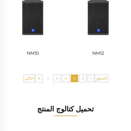
NM10
NM12
...
السابق
1
2
3
4
5
9
التالي
تحميل كتالوج المنتج