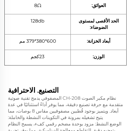
العوائق:
8Ω
الحد الأقصى لمستوى
128db
الضوضاء:
أبعاد الخزانة:
600*380*379 مم
الوزن:
23كجم
التصنيع. الاحترافية
نظام مكبر الصوت CH-208 المصفوفي يدمج تقنية صوتية
متقدمة مع حرفة تصنيع دقيقة، مما يوفر أداءً استثنائيًا في عدة
أبعاد. ويتميز بوجود قُطبين مصفوفيين مقاس 8 بوصات، مما
يتيح تشغيله بمرونة في التكوينات النشطة والخاملة:
الوضع النشط: مزود بوحدة مضخم رقمي كفء، يسمح النظام
بتوجيه دقيق للتقاطع ومعالجة الديناميكية، مما يوفر تجربة