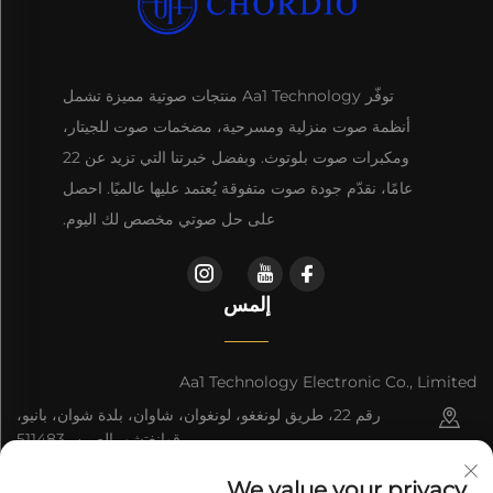
توفّر Aa1 Technology منتجات صوتية مميزة تشمل
أنظمة صوت منزلية ومسرحية، مضخمات صوت للجيتار،
ومكبرات صوت بلوتوث. وبفضل خبرتنا التي تزيد عن 22
عامًا، نقدّم جودة صوت متفوقة يُعتمد عليها عالميًا. احصل
على حل صوتي مخصص لك اليوم.
إلمس
Aa1 Technology Electronic Co., Limited
رقم 22، طريق لونغغو، لونغوان، شاوان، بلدة شوان، بانيو،
قوانغتشو، الصين، 511483
+86-19588875523
We value your privacy