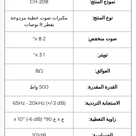
نموذج المنتج:
CH-208
نوع المنتج:
مكبرات صوت خطية مزدوجة
بقطر 8 بوصات
صوت منخفض:
2 x 8"
تويتر:
1 x 3"
العوائق:
8Ω
القدرة المقدرة:
500 واط
الاستجابة الترددية:
65Hz - 20kHz (+/-3 dB)
زاوية التغطية:
ع x ع 90° x 10° (-6 dB)
الحساسية:
101dB