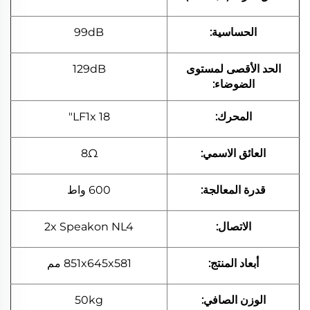
الحساسية:
99dB
الحد الأقصى لمستوى
129dB
الضوضاء:
المحرك:
LF1x 18"
العائق الاسمي:
8Ω
قدرة المعالجة:
600 واط
الاتصال:
2x Speakon NL4
أبعاد المنتج:
851x645x581 مم
الوزن الصافي:
50kg