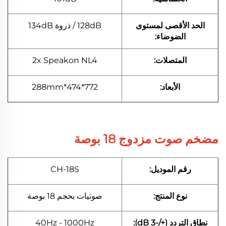
الحد الأقصى لمستوى
128dB / ذروة 134dB
الضوضاء:
المتصلات:
2x Speakon NL4
الأبعاد:
772*474*288mm
مضخم صوت مزدوج 18 بوصة
رقم الموديل:
CH-18S
نوع المنتج:
صوتيات بحجم 18 بوصة
نطاق التردد (+/-3 dB):
40Hz - 1000Hz