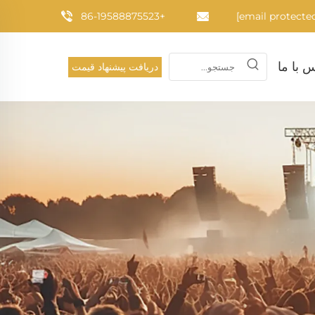
+86-19588875523
 با ما
دریافت پیشنهاد قیمت