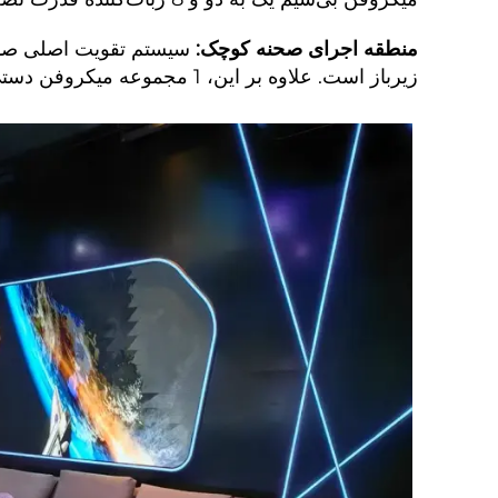
منطقه اجرای صحنه کوچک:
زیرباز است. علاوه بر این، 1 مجموعه میکروفن دستی بی‌سیم واقعی یک به دو، 1 پردازنده افکت، 1 ربات‌کننده قدرت و 1 جعبه سفارشی ارائه شده است.