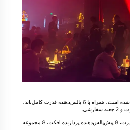
برای سیستم تقویت اصلی صدا، 4 بلندگوی حرفه‌ای با اندازه 15 اینچ و 8 زیربازی دوبل 18 اینچ تنظیم شده است، همراه با 6 پالس‌دهنده قدرت کامل‌باند،
کلًا، برای جعبه‌های KTV بزرگ، متوسط و کوچک، 16 بلندگوی عقب‌گوشی 12 اینچ، 8 پالس‌دهنده قدرت، 8 پیش‌پالس‌دهنده پردازنده افکت، 8 مجموعه