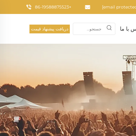
+86-19588875523
 با ما
دریافت پیشنهاد قیمت