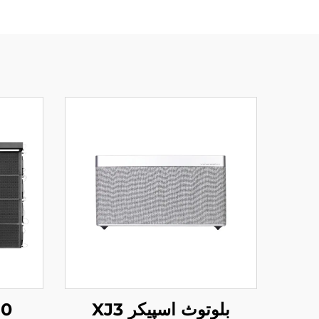
بلوتوث اسپیکر XJ3