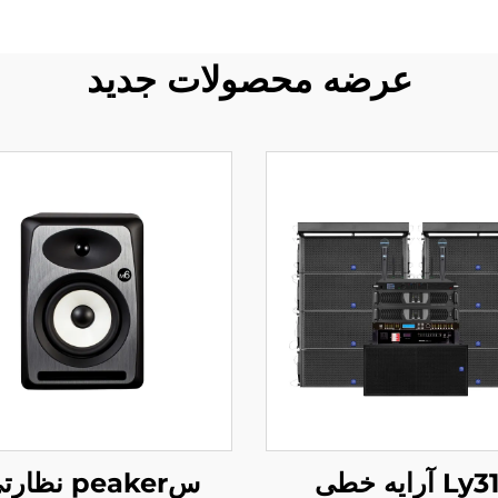
عرضه محصولات جدید
Ly310 آرایه خطی
سpeaker نظا