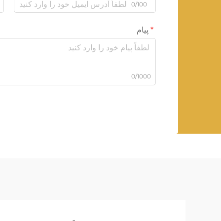
0/100
پیام
0/1000