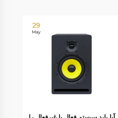
29
May
آیا باید سیستم فعال یا غیرفعال را
چگو