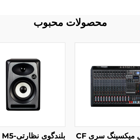
محصولات محبوب
 میکسینگ سری CF
بلندگوی نظارتی-Pure M5