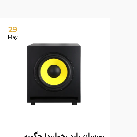
29
May
نویسان باید بخوانند! چگونه