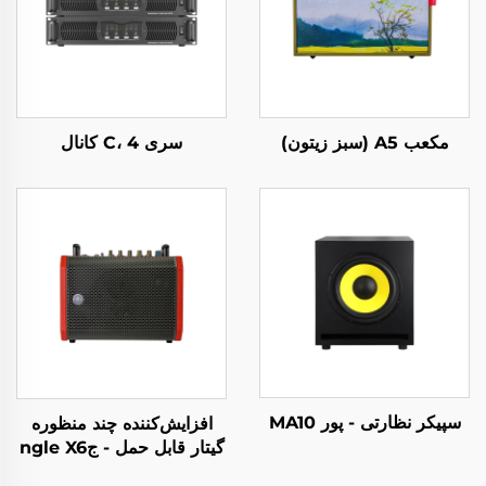
مکعب A5 (سبز زیتون)
سری C، 4 کانال
سپیکر نظارتی - پور MA10
افزایش‌کننده چند منظوره
گیتار قابل حمل - جngle X6
(قرمز)