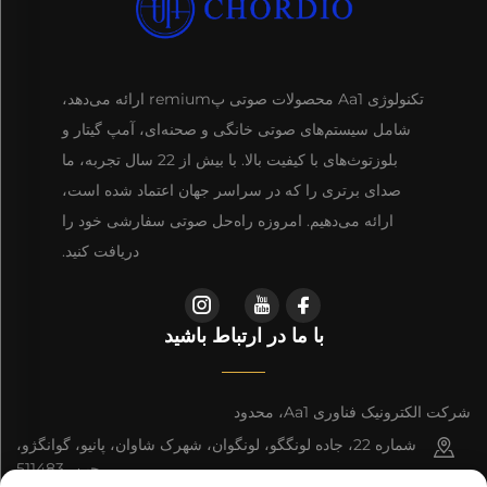
تکنولوژی Aa1 محصولات صوتی پremium ارائه می‌دهد،
شامل سیستم‌های صوتی خانگی و صحنه‌ای، آمپ گیتار و
بلوزتوث‌های با کیفیت بالا. با بیش از 22 سال تجربه، ما
صدای برتری را که در سراسر جهان اعتماد شده است،
ارائه می‌دهیم. امروزه راه‌حل صوتی سفارشی خود را
دریافت کنید.
با ما در ارتباط باشید
شرکت الکترونیک فناوری Aa1، محدود
شماره 22، جاده لونگگو، لونگوان، شهرک شاوان، پانیو، گوانگژو،
چین، 511483