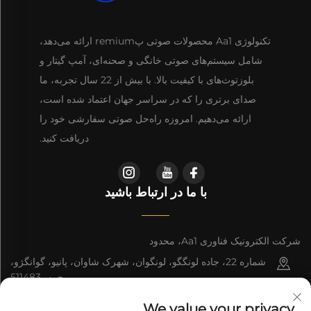
تکنولوژی Aa1 محصولات صوتی پremium ارائه می‌دهد،
شامل سیستم‌های صوتی خانگی و صحنه‌ای، آمپ گیتار و
بلوزتوث‌های با کیفیت بالا. با بیش از 22 سال تجربه، ما
صدای برتری را که در سراسر جهان اعتماد شده است،
ارائه می‌دهیم. امروزه راه‌حل صوتی سفارشی خود را
دریافت کنید.
با ما در ارتباط باشید
شرکت الکترونیک فناوری Aa1، محدود
شماره 22، جاده لونگگو، لونگوان، شهرک شاوان، پانیو، گوانگژو،
چین، 511483
+86-13543438471
We value your privacy