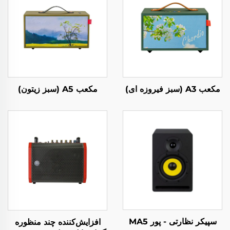
مکعب A3 (سبز فیروزه ای)
مکعب A5 (سبز زیتون)
سپیکر نظارتی - پور MA5
افزایش‌کننده چند منظوره