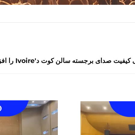
صدای برجسته سالن کوت د'Ivoire را افزایش می‌دهد