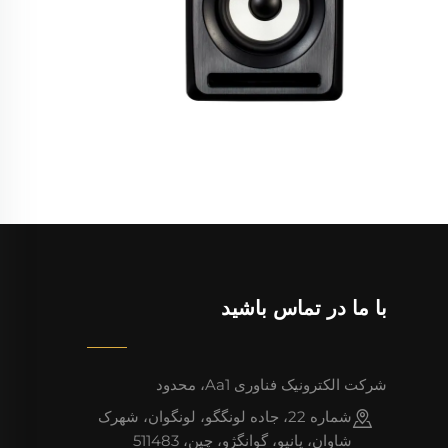
با ما در تماس باشید
شرکت الکترونیک فناوری Aa1، محدود
شماره 22، جاده لونگگو، لونگوان، شهرک
شاوان، پانیو، گوانگژو، چین، 511483