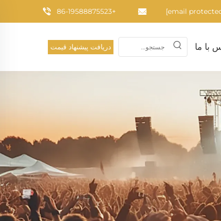
+86-19588875523
 با ما
دریافت پیشنهاد قیمت