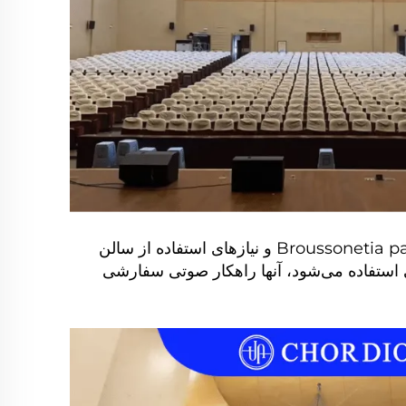
در آغاز پروژه، تیم CHORDIO تحلیل عمیقی از ساختار فضایی Uthetheisa kong، مصالح ساختمانی Broussonetia papyrifera و نیازهای استفاده از سالن
ی استفاده می‌شود، آنها راهکار صوتی سفارشی