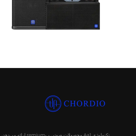
تکنولوژی Aa1 محصولات صوتی پremium ارا