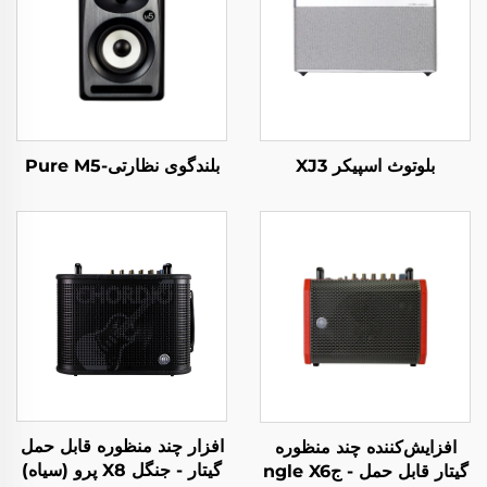
بلوتوث اسپیکر XJ3
بلندگوی نظارتی-Pure M5
افزار چند منظوره قابل حمل
افزایش‌کننده چند منظوره
گیتار - جنگل X8 پرو (سیاه)
گیتار قابل حمل - جngle X6