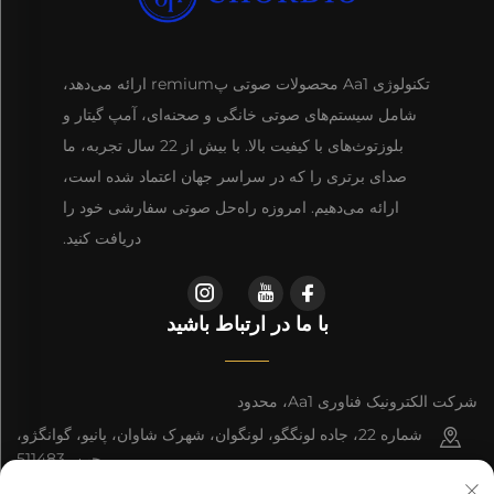
تکنولوژی Aa1 محصولات صوتی پremium ارائه می‌دهد،
شامل سیستم‌های صوتی خانگی و صحنه‌ای، آمپ گیتار و
بلوزتوث‌های با کیفیت بالا. با بیش از 22 سال تجربه، ما
صدای برتری را که در سراسر جهان اعتماد شده است،
ارائه می‌دهیم. امروزه راه‌حل صوتی سفارشی خود را
دریافت کنید.
با ما در ارتباط باشید
شرکت الکترونیک فناوری Aa1، محدود
شماره 22، جاده لونگگو، لونگوان، شهرک شاوان، پانیو، گوانگژو،
چین، 511483