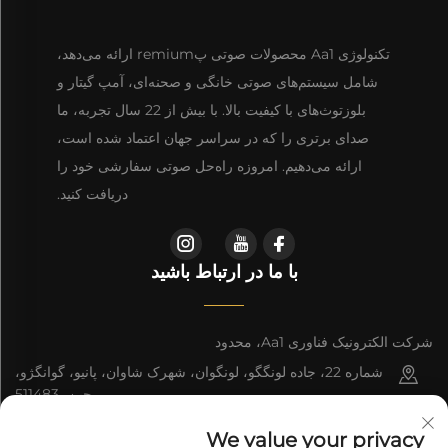
تکنولوژی Aa1 محصولات صوتی پremium ارائه می‌دهد،
شامل سیستم‌های صوتی خانگی و صحنه‌ای، آمپ گیتار و
بلوزتوث‌های با کیفیت بالا. با بیش از 22 سال تجربه، ما
صدای برتری را که در سراسر جهان اعتماد شده است،
ارائه می‌دهیم. امروزه راه‌حل صوتی سفارشی خود را
دریافت کنید.
با ما در ارتباط باشید
شرکت الکترونیک فناوری Aa1، محدود
شماره 22، جاده لونگگو، لونگوان، شهرک شاوان، پانیو، گوانگژو،
چین، 511483
+86-13543438471
We value your privacy