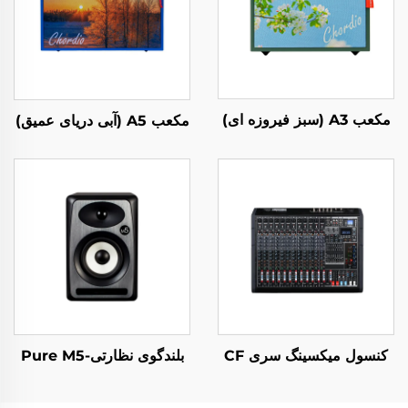
مکعب A3 (سبز فیروزه ای)
مکعب A5 (آبی دریای عمیق)
کنسول میکسینگ سری CF
بلندگوی نظارتی-Pure M5