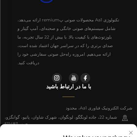
تکنولوژی Aa1 محصولات صوتی پremium ارائه می‌دهد،
شامل سیستم‌های صوتی خانگی و صحنه‌ای، آمپ گیتار و
بلوزتوث‌های با کیفیت بالا. با بیش از 22 سال تجربه، ما
صدای برتری را که در سراسر جهان اعتماد شده است،
ارائه می‌دهیم. امروزه راه‌حل صوتی سفارشی خود را
دریافت کنید.
با ما در ارتباط باشید
شرکت الکترونیک فناوری Aa1، محدود
شماره 22، جاده لونگگو، لونگوان، شهرک شاوان، پانیو، گوانگژو،
چین، 511483
+86-13543438471