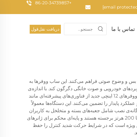
+86-20-34739857
تماس با ما
دریافت نقل‌قول
 زمینه بس و وضوح صوتی فراهم می‌کنند. این ساب ووفرها به
ربردهای خودرویی و صوت خانگی دگرگون کند. با اندازه‌ی
دقیق 12 اینچی برای قطر دیافراگم، این ساب ووفرها تعادل بهینه‌ای بین توانایی تحمل توان و کارآمدی فضا ایجاد می‌کنند. ساب ووفرهای 12 اینچی جدید از فناوری‌های پیشرفته‌ای مانند
لکرد پایدار را تضمین می‌کنند. این دستگاه‌ها معمولاً
 می‌کند. گزینه‌های دوگانه‌ی نصب شامل جعبه‌های بسته و متخلخل به کاربران
اجازه می‌دهند پاسخ بس خود را بر اساس ترجیحات شخصی تنظیم کنند. این ساب ووفرها در بازتولید فرکانس‌های بین 20 هرتز تا 200 هرتز برجسته هستند و پایه‌ای محکم برای ژانرهای
یق ویژه است که در شرایط حرکت شدید کنترل را حفظ
.