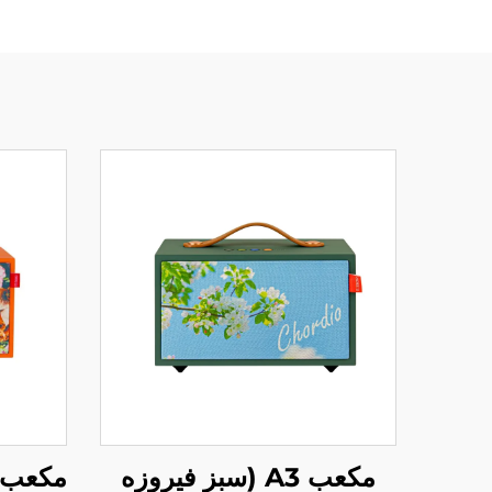
مکعب A3 (سبز فیروزه
مکعب A5 (نارنجی انرژی