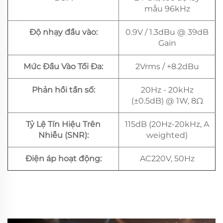
mẫu 96kHz
Độ nhạy đầu vào:
0.9V / 1.3dBu @ 39dB
Gain
Mức Đầu Vào Tối Đa:
2Vrms / +8.2dBu
Phản hồi tần số:
20Hz - 20kHz
(±0.5dB) @ 1W, 8Ω
Tỷ Lệ Tín Hiệu Trên
115dB (20Hz-20kHz, A
Nhiễu (SNR):
weighted)
Điện áp hoạt động:
AC220V, 50Hz