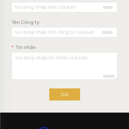
0/100
Tên Công ty
0/200
Tin nhắn
0/1000
Gửi