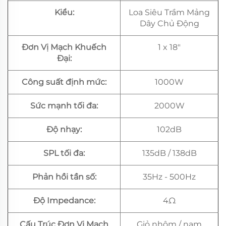
Kiểu:
Loa Siêu Trầm Mảng
Dây Chủ Động
Đơn Vị Mạch Khuếch
1 x 18"
Đại:
Công suất định mức:
1000W
Sức mạnh tối đa:
2000W
Độ nhạy:
102dB
SPL tối đa:
135dB / 138dB
Phản hồi tần số:
35Hz - 500Hz
Độ Impedance:
4Ω
Cấu Trúc Đơn Vị Mạch
Giỏ nhôm / nam