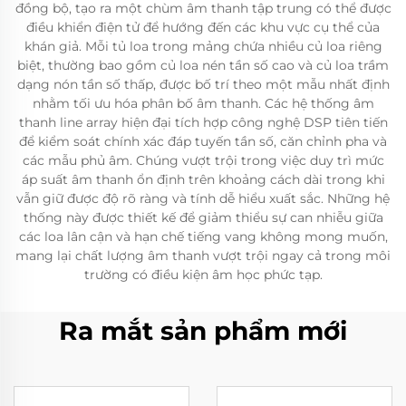
đồng bộ, tạo ra một chùm âm thanh tập trung có thể được
điều khiển điện tử để hướng đến các khu vực cụ thể của
khán giả. Mỗi tủ loa trong mảng chứa nhiều củ loa riêng
biệt, thường bao gồm củ loa nén tần số cao và củ loa trầm
dạng nón tần số thấp, được bố trí theo một mẫu nhất định
nhằm tối ưu hóa phân bố âm thanh. Các hệ thống âm
thanh line array hiện đại tích hợp công nghệ DSP tiên tiến
để kiểm soát chính xác đáp tuyến tần số, căn chỉnh pha và
các mẫu phủ âm. Chúng vượt trội trong việc duy trì mức
áp suất âm thanh ổn định trên khoảng cách dài trong khi
vẫn giữ được độ rõ ràng và tính dễ hiểu xuất sắc. Những hệ
thống này được thiết kế để giảm thiểu sự can nhiễu giữa
các loa lân cận và hạn chế tiếng vang không mong muốn,
mang lại chất lượng âm thanh vượt trội ngay cả trong môi
trường có điều kiện âm học phức tạp.
Ra mắt sản phẩm mới