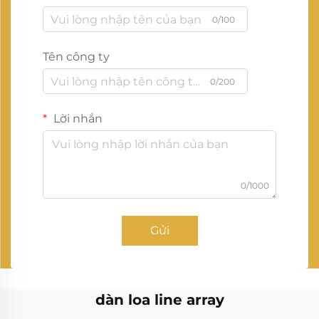
0/100
Tên công ty
0/200
Lời nhắn
0/1000
Gửi
dàn loa line array