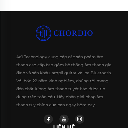
Aa1 Technology cung cấp các sản phẩm âm
thanh cao cấp bao gồm hệ thống âm thanh gia
đình và sân khấu, ampli guitar và loa Bluetooth.
Với hơn 22 năm kinh nghiệm, chúng tôi mang
đến chất lượng âm thanh tuyệt hảo được tin
dùng trên toàn cầu. Hãy nhận giải pháp âm
thanh tùy chỉnh của bạn ngay hôm nay.
LIÊN HỆ