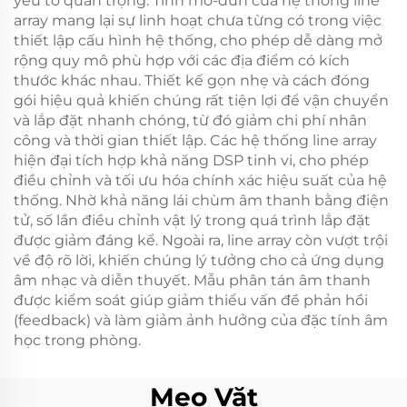
yếu tố quan trọng. Tính mô-đun của hệ thống line
array mang lại sự linh hoạt chưa từng có trong việc
thiết lập cấu hình hệ thống, cho phép dễ dàng mở
rộng quy mô phù hợp với các địa điểm có kích
thước khác nhau. Thiết kế gọn nhẹ và cách đóng
gói hiệu quả khiến chúng rất tiện lợi để vận chuyển
và lắp đặt nhanh chóng, từ đó giảm chi phí nhân
công và thời gian thiết lập. Các hệ thống line array
hiện đại tích hợp khả năng DSP tinh vi, cho phép
điều chỉnh và tối ưu hóa chính xác hiệu suất của hệ
thống. Nhờ khả năng lái chùm âm thanh bằng điện
tử, số lần điều chỉnh vật lý trong quá trình lắp đặt
được giảm đáng kể. Ngoài ra, line array còn vượt trội
về độ rõ lời, khiến chúng lý tưởng cho cả ứng dụng
âm nhạc và diễn thuyết. Mẫu phân tán âm thanh
được kiểm soát giúp giảm thiểu vấn đề phản hồi
(feedback) và làm giảm ảnh hưởng của đặc tính âm
học trong phòng.
Mẹo Vặt