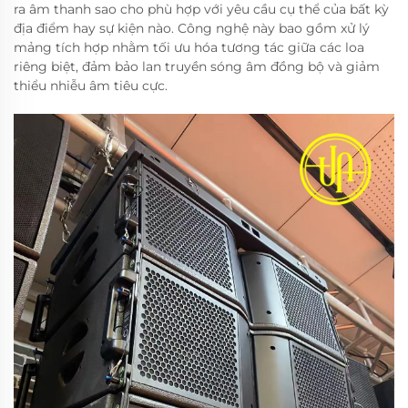
ra âm thanh sao cho phù hợp với yêu cầu cụ thể của bất kỳ
địa điểm hay sự kiện nào. Công nghệ này bao gồm xử lý
mảng tích hợp nhằm tối ưu hóa tương tác giữa các loa
riêng biệt, đảm bảo lan truyền sóng âm đồng bộ và giảm
thiểu nhiễu âm tiêu cực.