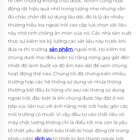
rẻ tiền thường không chịu được. Nhôm cũng hoạt
động rất hiệu quả nhờ trọng lượng nhẹ nhưng vẫn
đủ chắc chắn để sử dụng lâu dài, đó là lý do nhiều
thương hiệu loa ngoài trời cao cấp lựa chọn vật liệu
này nhờ tính chống ăn mòn của nó. Các nhà sản xuất
thực sự kiểm tra kỹ lưỡng các vật liệu này trước khi
đưa ra thị trường.
sản phẩm
ngoài trời. Họ kiểm tra
chúng dưới mọi điều kiện từ nắng nóng gay gắt đến
nhiệt độ lạnh buốt và độ ẩm kéo dài để xem chúng
hoạt động thế nào. Chúng tôi đã chứng kiến nhiều
trường hợp các hệ thống sử dụng vỏ nhựa thông
thường bắt đầu bị hỏng chỉ sau vài tháng sử dụng
ngoài trời, đặc biệt là khi chúng được lắp đặt ở nơi
tiếp xúc liên tục với ánh nắng mặt trời hoặc gần các
môi trường có muối. Vì vậy, đầu tư vào chất liệu vỏ
máy chất lượng không chỉ là điều tốt mà còn là yếu
tố thiết yếu để đảm bảo thiết bị hoạt động tốt trong
nhiều năm
dịch vụ
từ thiết bị âm thanh ngoài trời.