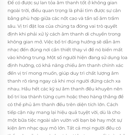
Để có được sự lan tỏa âm thanh tốt ở không gian
ngoài trời, điều quan trọng là phải tìm được sự cân
bằng phù hợp giữa các nốt cao và tần số âm trầm
sâu. Vị trí đặt loa của chúng ta đóng vai trò quyết
định khi phải xử lý cách âm thanh di chuyển trong
không gian mở. Việc bố trí đúng hướng sẽ dẫn âm
nhạc đến đúng nơi cần thiết thay vì để nó biến mất
vào không trung. Một số người hiện đang sử dụng loa
định hướng, có khả năng chiếu âm thanh chính xác
đến vị trí mong muốn, giúp duy trì chất lượng âm
thanh rõ ràng ngay cả khi mọi người đứng cách xa
nhau. Hầu hết các kỹ sư âm thanh đều khuyên nên
bố trí loa thành từng cụm hoặc theo hàng thẳng để
có thể phủ âm thanh đều trên diện tích lớn. Cách
tiếp cận này mang lại hiệu quả tuyệt vời, dù là cho
một bữa tiệc ngoài sân vườn với bạn bè hay một sự
kiện âm nhạc quy mô lớn. Tất cả mọi người đều có