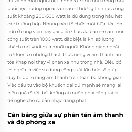
đủ xa để mọi người đều nghe rõ. Ví dụ như trong một
buổi tiệc nướng ngoài sân sau - thường thì mức công
suất khoảng 200-500 watt là đủ dùng trong hầu hết
các trường hợp. Nhưng nếu tổ chức một bữa tiệc lớn
hơn ở công viên hay bãi biển? Lúc đó bạn sẽ cần mức
công suất trên 1000 watt, đặc biệt là khi số lượng
khách mời vượt quá mười người. Không gian ngoài
trời luôn có những thách thức riêng vì âm thanh lan
tỏa khắp nơi thay vì phản xạ như trong nhà. Điều đó
có nghĩa là việc sử dụng công suất lớn hơn sẽ giúp
duy trì độ rõ ràng âm thanh trên toàn bộ không gian.
Việc đầu tư vào bộ khuếch đại đủ mạnh sẽ mang lại
hiệu quả rõ rệt, bởi không ai muốn phải căng tai ra
để nghe cho rõ bản nhạc đang phát.
Cân bằng giữa sự phân tán âm thanh
và độ phóng xa