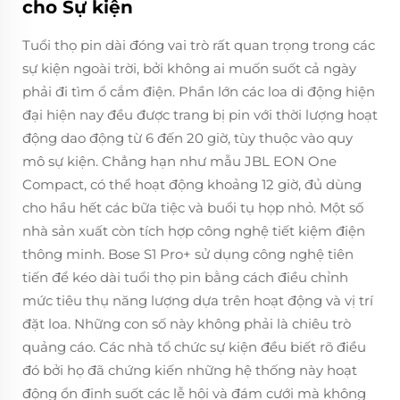
cho Sự kiện
Tuổi thọ pin dài đóng vai trò rất quan trọng trong các
sự kiện ngoài trời, bởi không ai muốn suốt cả ngày
phải đi tìm ổ cắm điện. Phần lớn các loa di động hiện
đại hiện nay đều được trang bị pin với thời lượng hoạt
động dao động từ 6 đến 20 giờ, tùy thuộc vào quy
mô sự kiện. Chẳng hạn như mẫu JBL EON One
Compact, có thể hoạt động khoảng 12 giờ, đủ dùng
cho hầu hết các bữa tiệc và buổi tụ họp nhỏ. Một số
nhà sản xuất còn tích hợp công nghệ tiết kiệm điện
thông minh. Bose S1 Pro+ sử dụng công nghệ tiên
tiến để kéo dài tuổi thọ pin bằng cách điều chỉnh
mức tiêu thụ năng lượng dựa trên hoạt động và vị trí
đặt loa. Những con số này không phải là chiêu trò
quảng cáo. Các nhà tổ chức sự kiện đều biết rõ điều
đó bởi họ đã chứng kiến những hệ thống này hoạt
động ổn định suốt các lễ hội và đám cưới mà không