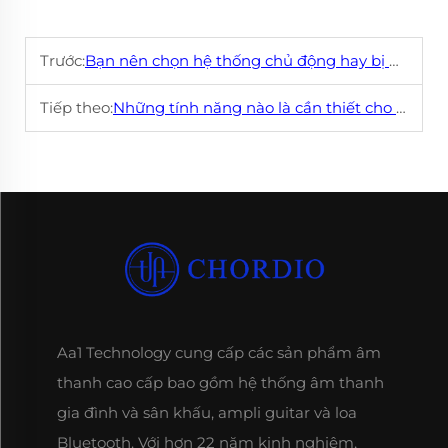
Trước:
Bạn nên chọn hệ thống chủ động hay bị động? Hãy đưa ra quyết định sau khi đọc 5 điểm này
Tiếp theo:
Những tính năng nào là cần thiết cho hệ thống âm thanh ngoài trời?
Aa1 Technology cung cấp các sản phẩm âm
thanh cao cấp bao gồm hệ thống âm thanh
gia đình và sân khấu, ampli guitar và loa
Bluetooth. Với hơn 22 năm kinh nghiệm,