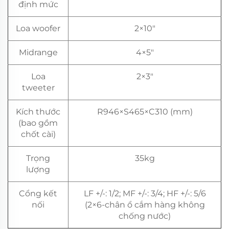
định mức
Loa woofer
2×10"
Midrange
4×5"
Loa
2×3"
tweeter
Kích thước
R946×S465×C310 (mm)
(bao gồm
chốt cài)
Trọng
35kg
lượng
Cổng kết
LF +/-: 1/2; MF +/-: 3/4; HF +/-: 5/6
nối
(2×6-chân ổ cắm hàng không
chống nước)