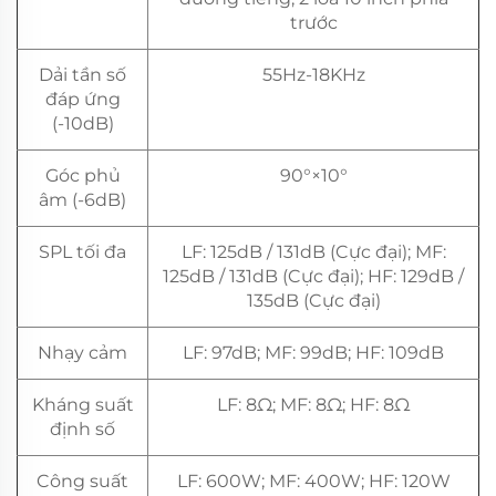
trước
Dải tần số
55Hz-18KHz
đáp ứng
(-10dB)
Góc phủ
90°×10°
âm (-6dB)
SPL tối đa
LF: 125dB / 131dB (Cực đại); MF:
125dB / 131dB (Cực đại); HF: 129dB /
135dB (Cực đại)
Nhạy cảm
LF: 97dB; MF: 99dB; HF: 109dB
Kháng suất
LF: 8Ω; MF: 8Ω; HF: 8Ω
định số
Công suất
LF: 600W; MF: 400W; HF: 120W