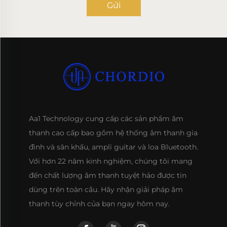
Gửi
Aa1 Technology cung cấp các sản phẩm âm
thanh cao cấp bao gồm hệ thống âm thanh gia
đình và sân khấu, ampli guitar và loa Bluetooth.
Với hơn 22 năm kinh nghiệm, chúng tôi mang
đến chất lượng âm thanh tuyệt hảo được tin
dùng trên toàn cầu. Hãy nhận giải pháp âm
thanh tùy chỉnh của bạn ngay hôm nay.