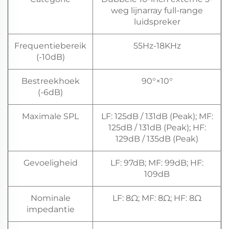
weg lijnarray full-range
luidspreker
Frequentiebereik
55Hz-18KHz
(-10dB)
Bestreekhoek
90°×10°
(-6dB)
Maximale SPL
LF: 125dB / 131dB (Peak); MF:
125dB / 131dB (Peak); HF:
129dB / 135dB (Peak)
Gevoeligheid
LF: 97dB; MF: 99dB; HF:
109dB
Nominale
LF: 8Ω; MF: 8Ω; HF: 8Ω
impedantie