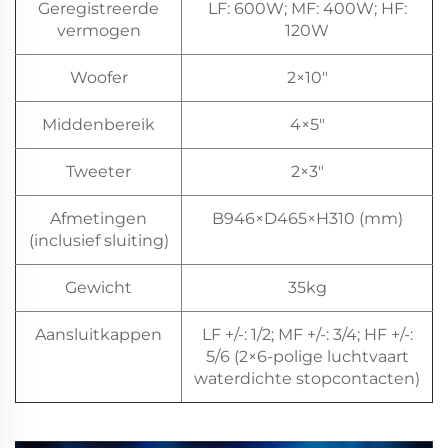
Geregistreerde
LF: 600W; MF: 400W; HF:
vermogen
120W
Woofer
2×10"
Middenbereik
4×5"
Tweeter
2×3"
Afmetingen
B946×D465×H310 (mm)
(inclusief sluiting)
Gewicht
35kg
Aansluitkappen
LF +/-: 1/2; MF +/-: 3/4; HF +/-:
5/6 (2×6-polige luchtvaart
waterdichte stopcontacten)