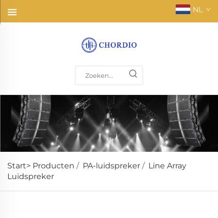
NL
Start>
Producten
/
PA-luidspreker
/
Line Array
Luidspreker