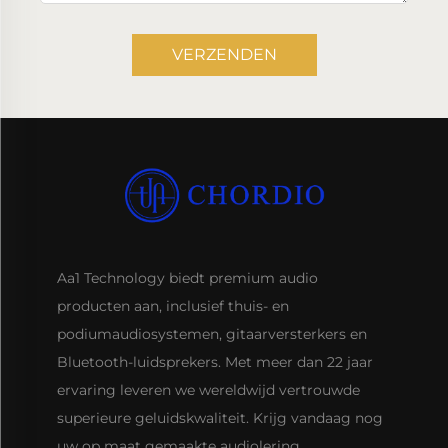
VERZENDEN
Aa1 Technology biedt premium audio
producten aan, inclusief thuis- en
podiumaudiosystemen, gitaarversterkers en
Bluetooth-luidsprekers. Met meer dan 22 jaar
ervaring leveren we wereldwijd vertrouwde
superieure geluidskwaliteit. Krijg vandaag nog
uw op maat gemaakte audiolering.