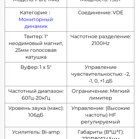
Категория：
Соединение: VDE
Мониторный
динамик
Твитер: 1"
Частотное разделение:
неодимовый магнит,
2100Hz
25мм голосовая
катушка
Вуфер: 1 x 5"
Управление
чувствительностью: -2,
-1, 0, +1 дБ
Частотный диапазон:
Ограничение: Мягкий
60Гц-20кГц
лимитер
Уровень звука (макс):
Управление: (Высокие
106дБ
частоты) HF
регулируемый
Усилитель: Bi-amp
Габариты (В*Ш*Г):
270*180*245мм