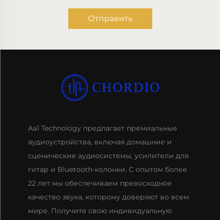
Отправить
Aa1 Technology предлагает премиальные
аудиоустройства, включая домашние и
сценические аудиосистемы, усилители для
гитар и Bluetooth-колонки. С опытом более
22 лет мы обеспечиваем превосходное
качество звука, которому доверяют во всем
мире. Получите свою индивидуальную