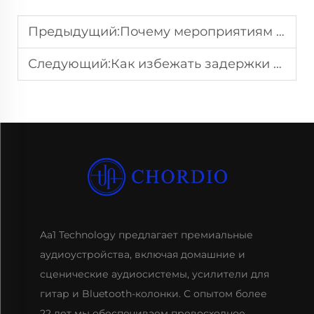
Предыдущий:
Почему мероприятиям необходимы профессиональные звуковые системы?
Следующий:
Как избежать задержки звука в беспроводных системах звукоусиления?
Aa1 Technology предлагает премиальные
аудиоустройства, включая домашние и
сценические аудиосистемы, усилители для
гитар и Bluetooth-колонки. С опытом более
22 лет мы обеспечиваем превосходное