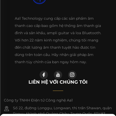
Aa1 Technology cung cấp các sản phẩm âm
thanh cao cấp bao gồm hệ thống âm thanh gia
đình và sân khấu, ampli guitar và loa Bluetooth.
Với hơn 22 năm kinh nghiệm, chúng tôi mang
đến chất lượng âm thanh tuyệt hảo được tin
dùng trên toàn cầu. Hãy nhận giải pháp âm
thanh tùy chỉnh của bạn ngay hôm nay.
LIÊN HỆ VỚI CHÚNG TÔI
Công ty TNHH Điện tử Công nghệ Aa1
Số 22, đường Longgu, Longwan, thị trấn Shawan, quận
Panyu, thành phố Quảng Châu, Trung Quốc, 511483