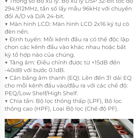
▼ Thông số Bộ xử lý: Bộ xử lý DSP 32-bit tốc độ
294.912MHz, tần số lấy mẫu 96kHz với chuyển
đổi A/D và D/A 24-bit.
▼ Màn hình LCD: Màn hình LCD 2x16 ký tự có
đèn nền.
▼ Định tuyến: Mỗi kênh đầu ra có thể độc lập
chọn các kênh đầu vào khác nhau hoặc bất
kỳ tổ hợp nào của chúng.
▼ Tăng âm: Điều chỉnh được từ +15dB đến
-40dB với bước 0.1dB.
▼ Cân bằng âm thanh (EQ): Lên đến 31 dải EQ
cho mỗi kênh đầu vào/đầu ra với các chế độ:
PEQ/Low Shelf/High Shelf.
▼ Chia tần: Bộ lọc thông thấp (LPF), Bộ lọc
thông cao (HPF), Loại Bộ lọc (Chế độ PF).