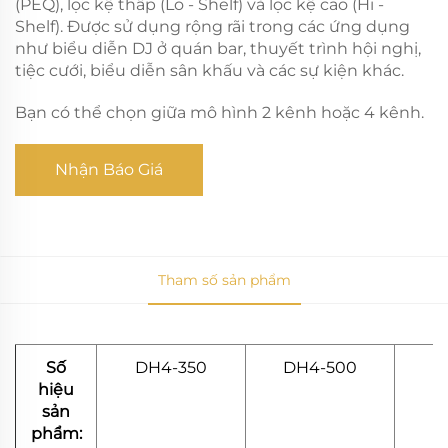
(PEQ), lọc kệ thấp (Lo - Shelf) và lọc kệ cao (Hi -
Shelf). Được sử dụng rộng rãi trong các ứng dụng
như biểu diễn DJ ở quán bar, thuyết trình hội nghị,
tiệc cưới, biểu diễn sân khấu và các sự kiện khác.
Bạn có thể chọn giữa mô hình 2 kênh hoặc 4 kênh.
Nhận Báo Giá
Tham số sản phẩm
Số
DH4-350
DH4-500
D
hiệu
sản
phẩm: