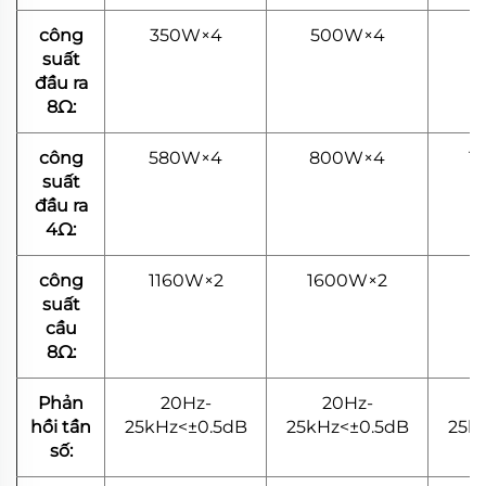
công
350W×4
500W×4
6
suất
đầu ra
8Ω:
công
580W×4
800W×4
1
suất
đầu ra
4Ω:
công
1160W×2
1600W×2
2
suất
cầu
8Ω:
Phản
20Hz-
20Hz-
hồi tần
25kHz<±0.5dB
25kHz<±0.5dB
25k
số: