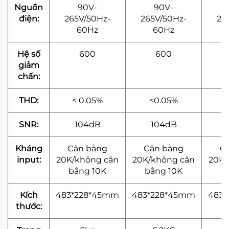
Nguồn
90V-
90V-
điện:
265V/50Hz-
265V/50Hz-
26
60Hz
60Hz
Hệ số
600
600
giảm
chấn:
THD:
≤ 0.05%
≤0.05%
SNR:
104dB
104dB
Kháng
Cân bằng
Cân bằng
C
input:
20K/không cân
20K/không cân
20K/
bằng 10K
bằng 10K
b
Kích
483*228*45mm
483*228*45mm
483
thước: