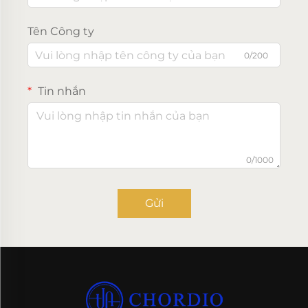
Tên Công ty
0/200
Tin nhắn
0/1000
Gửi