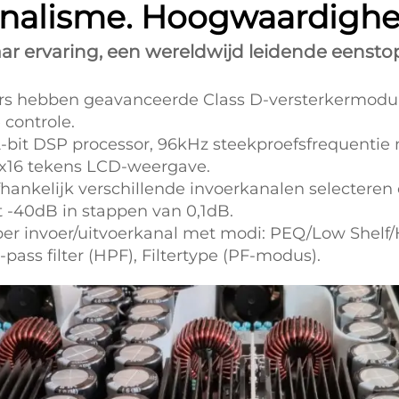
ionalisme. Hoogwaardighe
ar ervaring, een wereldwijd leidende eensto
ers hebben geavanceerde Class D-versterkermodul
 controle.
2-bit DSP processor, 96kHz steekproefsfrequentie 
2x16 tekens LCD-weergave.
hankelijk verschillende invoerkanalen selecteren
t -40dB in stappen van 0,1dB.
per invoer/uitvoerkanal met modi: PEQ/Low Shelf/
g-pass filter (HPF), Filtertype (PF-modus).