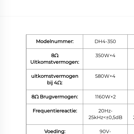
Modelnummer:
DH4-350
8Ω
350W×4
Uitkomstvermogen:
uitkomstvermogen
580W×4
bij 4Ω:
8Ω Brugvermogen:
1160W×2
Frequentiereactie:
20Hz-
25kHz<±0,5dB
Voeding:
90V-