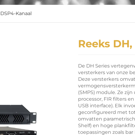
 DSP4-Kanaal
Reeks DH,
De DH Series vertegenw
versterkers van onze be
Deze versterkers omva
vermogensversterkermo
(SMPS) module. Ze zij
processor, FIR filters e
USB interface). Elk inv
geconfigureerd met tot
omvatten parametrische 
Shelf) en hoge plankfilt
toepassingen zoals bar