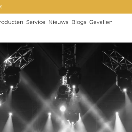
d]
roducten
Service
Nieuws
Blogs
Gevallen