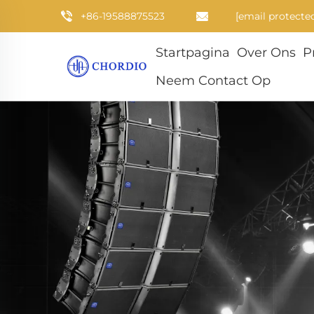
+86-19588875523
[email protecte
Startpagina
Over Ons
P
Neem Contact Op