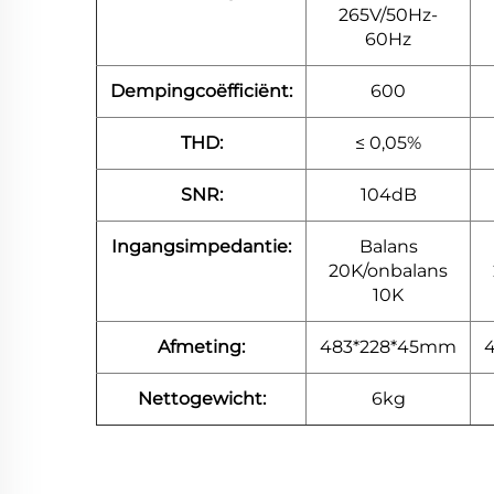
265V/50Hz-
60Hz
Dempingcoëfficiënt:
600
THD:
≤ 0,05%
SNR:
104dB
Ingangsimpedantie:
Balans
20K/onbalans
10K
Afmeting:
483*228*45mm
Nettogewicht:
6kg