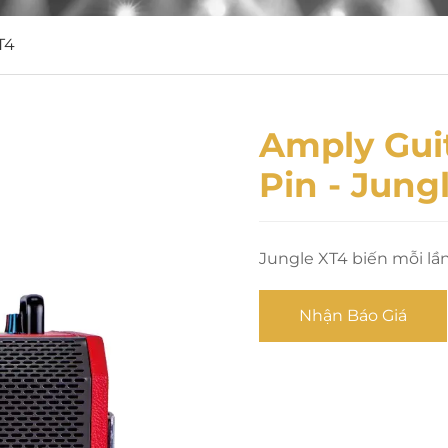
T4
Amply Gui
Pin - Jun
Jungle XT4 biến mỗi lầ
Nhận Báo Giá