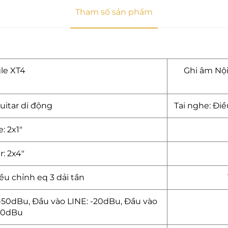
Tham số sản phẩm
le XT4
Ghi âm Nội
uitar di động
Tai nghe: Điề
: 2x1"
: 2x4"
ều chỉnh eq 3 dải tần
-50dBu, Đầu vào LINE: -20dBu, Đầu vào
-10dBu