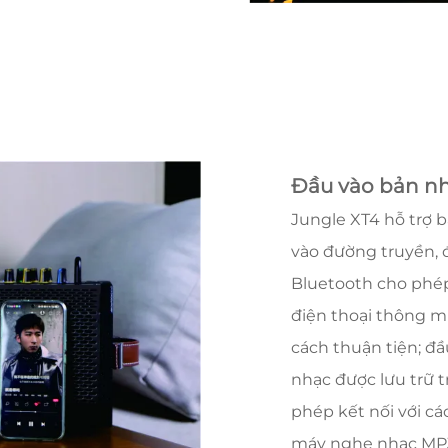
Đầu vào bản n
Jungle XT4 hỗ trợ 
vào đường truyền, 
Bluetooth cho phép 
điện thoại thông m
cách thuận tiện; đầ
nhạc được lưu trữ 
phép kết nối với cá
máy nghe nhạc MP3