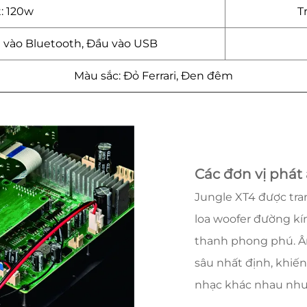
: 120w
T
u vào Bluetooth, Đầu vào USB
Màu sắc: Đỏ Ferrari, Đen đêm
Các đơn vị phát
Jungle XT4 được tran
loa woofer đường kín
thanh phong phú. Â
sâu nhất định, khiế
nhạc khác nhau như