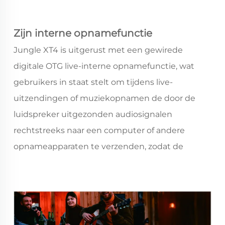
muziek gemakkelijk af te spelen; USB-ingang
kan muziekbestanden die op USB-sticks zijn
Zijn interne opnamefunctie
opgeslagen rechtstreeks afspelen; lijningang
maakt verbinding mogelijk met andere
Jungle XT4 is uitgerust met een gewirede
audiotoestellen zoals computers en MP3-spelers,
digitale OTG live-interne opnamefunctie, wat
waardoor de bronnen van muziek worden
gebruikers in staat stelt om tijdens live-
uitgebreid.
uitzendingen of muziekopnamen de door de
luidspreker uitgezonden audiosignalen
rechtstreeks naar een computer of andere
opnameapparaten te verzenden, zodat de
kwaliteit van de opgenomen audio wordt
verzekerd.