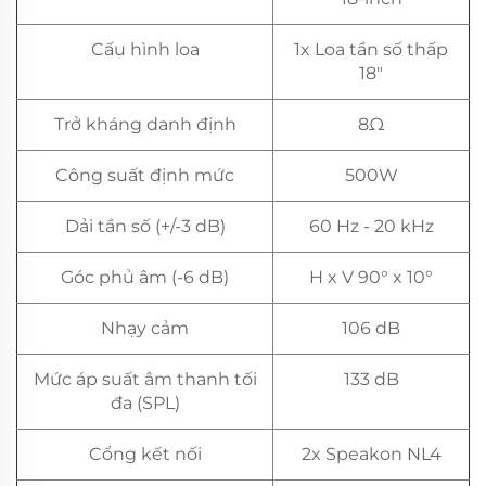
Cấu hình loa
1x Loa tần số thấp
18"
Trở kháng danh định
8Ω
Công suất định mức
500W
Dải tần số (+/-3 dB)
60 Hz - 20 kHz
Góc phủ âm (-6 dB)
H x V 90° x 10°
Nhạy cảm
106 dB
Mức áp suất âm thanh tối
133 dB
đa (SPL)
Cổng kết nối
2x Speakon NL4