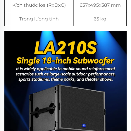
Kích thước loa (RxDxC)
637x495x387 mm
Trọng lượng tịnh
65 kg