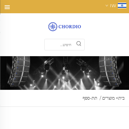
IW
בית>
מוצרים
/
תת-ספף