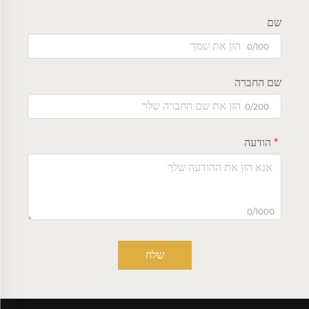
שם
0/100
שם החברה
0/200
הודעה
0/1000
שלח