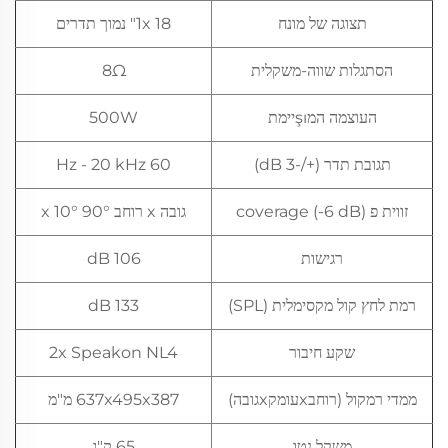
תצוגה של מונח
1x 18" נמוך תדרים
הסתגלות שווה-משקלית
8Ω
העוצמה המşıיימת
500W
תגובת תדר (+/-3 dB)
60 Hz - 20 kHz
זווית פ coverage (-6 dB)
גובה x רוחב 90° x 10°
רגישות
106 dB
רמת לחץ קול מקסימלית (SPL)
133 dB
שקע חיבור
2x Speakon NL4
ממדי רמקול (רוחבxעומקxגובה)
637x495x387 מ"מ
משקל נטו
65 ק"ג