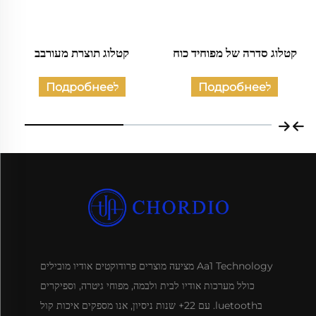
קטלוג סדרה של מפוחיד כוח
קטלוג תוצרת מעורבב
לПодробнее
לПодробнее
Aa1 Technology מציעה מוצרים פרודוקטים אודיו מובילים
כולל מערכות אודיו לבית ולבמה, מפוחי גיטרה, וספיקרים
בluetooth. עם 22+ שנות ניסיון, אנו מספקים איכות קול