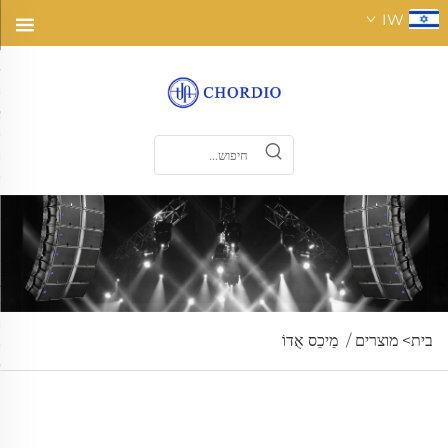
IW
בית>
מוצרים
/
מֵיכֵס אֻדוֹ
מערבב שמע, מעבד אותות מרובים, מותג את הטימבר והעוצמה,