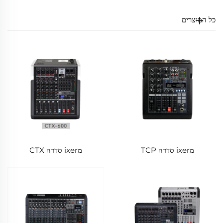
ומותאם למגוון סצנות.
כל המוצרים
מixer סדרה TCP
מixer סדרה CTX