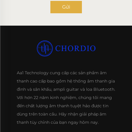
Gửi
Aa1 Technology cung cấp các sản phẩm âm
thanh cao cấp bao gồm hệ thống âm thanh gia
đình và sân khấu, ampli guitar và loa Bluetooth.
Với hơn 22 năm kinh nghiệm, chúng tôi mang
đến chất lượng âm thanh tuyệt hảo được tin
dùng trên toàn cầu. Hãy nhận giải pháp âm
thanh tùy chỉnh của bạn ngay hôm nay.