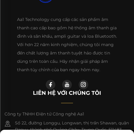
Aa1 Technology cung cấp các sản phẩm âm
thanh cao cấp bao gồm hệ thống âm thanh gia
đình và sân khấu, ampli guitar và loa Bluetooth.
Với hơn 22 năm kinh nghiệm, chúng tôi mang
đến chất lượng âm thanh tuyệt hảo được tin
dùng trên toàn cầu. Hãy nhận giải pháp âm
thanh tùy chỉnh của bạn ngay hôm nay.
LIÊN HỆ VỚI CHÚNG TÔI
Công ty TNHH Điện tử Công nghệ Aa1
Số 22, đường Longgu, Longwan, thị trấn Shawan, quận
Panyu, thành phố Quảng Châu, Trung Quốc, 511483