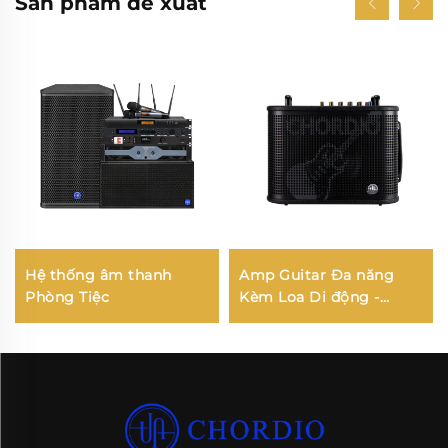
Sản phẩm đề xuất
Hệ thống âm thanh
Amp Guitar Đa năng
Phòng Tiệc
Kèm Loa Di động -
Jungle X8 Pro（Màu
Đen）