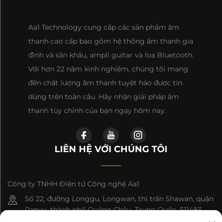
Aa1 Technology cung cấp các sản phẩm âm
thanh cao cấp bao gồm hệ thống âm thanh gia
đình và sân khấu, ampli guitar và loa Bluetooth.
Với hơn 22 năm kinh nghiệm, chúng tôi mang
đến chất lượng âm thanh tuyệt hảo được tin
dùng trên toàn cầu. Hãy nhận giải pháp âm
thanh tùy chỉnh của bạn ngay hôm nay.
LIÊN HỆ VỚI CHÚNG TÔI
Công ty TNHH Điện tử Công nghệ Aa1
Số 22, đường Longgu, Longwan, thị trấn Shawan, quận
Panyu, thành phố Quảng Châu, Trung Quốc, 511483