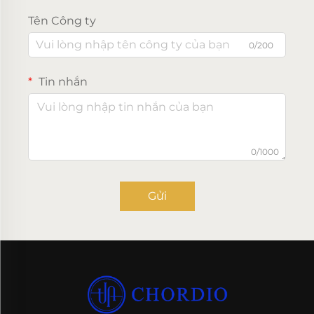
Tên Công ty
0/200
Tin nhắn
0/1000
Gửi