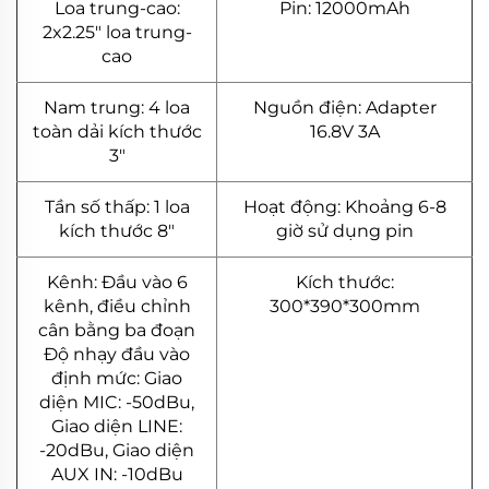
Loa trung-cao:
Pin: 12000mAh
2x2.25" loa trung-
cao
Nam trung: 4 loa
Nguồn điện: Adapter
toàn dải kích thước
16.8V 3A
3"
Tần số thấp: 1 loa
Hoạt động: Khoảng 6-8
kích thước 8"
giờ sử dụng pin
Kênh: Đầu vào 6
Kích thước:
kênh, điều chỉnh
300*390*300mm
cân bằng ba đoạn
Độ nhạy đầu vào
định mức: Giao
diện MIC: -50dBu,
Giao diện LINE:
-20dBu, Giao diện
AUX IN: -10dBu