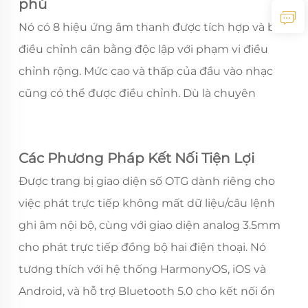
phú
Nó có 8 hiệu ứng âm thanh được tích hợp và ba
điều chỉnh cân bằng độc lập với phạm vi điều
chỉnh rộng. Mức cao và thấp của đầu vào nhạc
cũng có thể được điều chỉnh. Dù là chuyên
nghiệp hay nghiệp dư, chẳng hạn như nhạc sĩ, ca
sĩ, người phát trực tiếp, v.v., họ đều có thể dễ
Các Phương Pháp Kết Nối Tiện Lợi
dàng bắt đầu, làm cho âm sắc của người chơi trở
nên nổi bật hơn.
Được trang bị giao diện số OTG dành riêng cho
việc phát trực tiếp không mất dữ liệu/câu lệnh
ghi âm nội bộ, cùng với giao diện analog 3.5mm
cho phát trực tiếp đồng bộ hai điện thoại. Nó
tương thích với hệ thống HarmonyOS, iOS và
Android, và hỗ trợ Bluetooth 5.0 cho kết nối ổn