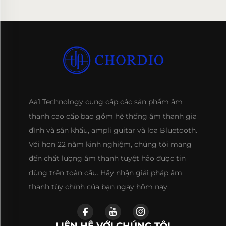
Aa1 Technology cung cấp các sản phẩm âm
thanh cao cấp bao gồm hệ thống âm thanh gia
đình và sân khấu, ampli guitar và loa Bluetooth.
Với hơn 22 năm kinh nghiệm, chúng tôi mang
đến chất lượng âm thanh tuyệt hảo được tin
dùng trên toàn cầu. Hãy nhận giải pháp âm
thanh tùy chỉnh của bạn ngay hôm nay.
LIÊN HỆ VỚI CHÚNG TÔI