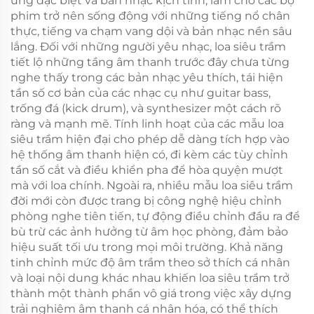
ứng đặc biệt và bản nhạc kịch tính, làm cho các bộ
phim trở nên sống động với những tiếng nổ chân
thực, tiếng va chạm vang dội và bản nhạc nền sâu
lắng. Đối với những người yêu nhạc, loa siêu trầm
tiết lộ những tầng âm thanh trước đây chưa từng
nghe thấy trong các bản nhạc yêu thích, tái hiện
tần số cơ bản của các nhạc cụ như guitar bass,
trống đá (kick drum), và synthesizer một cách rõ
ràng và mạnh mẽ. Tính linh hoạt của các mẫu loa
siêu trầm hiện đại cho phép dễ dàng tích hợp vào
hệ thống âm thanh hiện có, đi kèm các tùy chỉnh
tần số cắt và điều khiển pha để hòa quyện mượt
mà với loa chính. Ngoài ra, nhiều mẫu loa siêu trầm
đời mới còn được trang bị công nghệ hiệu chỉnh
phòng nghe tiên tiến, tự động điều chỉnh đầu ra để
bù trừ các ảnh hưởng từ âm học phòng, đảm bảo
hiệu suất tối ưu trong mọi môi trường. Khả năng
tinh chỉnh mức độ âm trầm theo sở thích cá nhân
và loại nội dung khác nhau khiến loa siêu trầm trở
thành một thành phần vô giá trong việc xây dựng
trải nghiệm âm thanh cá nhân hóa, có thể thích