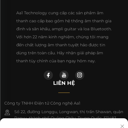
Aa1 Technology cung cấp các sản phẩm âm
thanh cao cấp bao gồm hệ thống âm thanh gia
đình và sân khấu, ampli guitar và loa Bluetooth.
Với hơn 22 năm kinh nghiệm, chúng tôi mang
đến chất lượng âm thanh tuyệt hảo được tin
dùng trên toàn cầu. Hãy nhận giải pháp âm
thanh tùy chỉnh của bạn ngay hôm nay.
LIÊN HỆ
Công ty TNHH Điện tử Công nghệ Aa1
Số 22, đường Longgu, Longwan, thị trấn Shawan, quận
Panyu, thành phố Quảng Châu, Trung Quốc, 511483
+86-13543438471