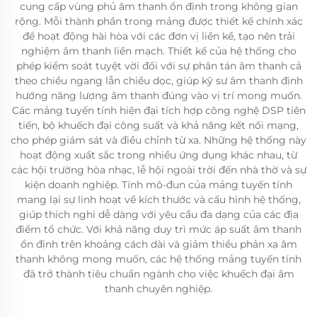
cung cấp vùng phủ âm thanh ổn định trong không gian
rộng. Mỗi thành phần trong mảng được thiết kế chính xác
để hoạt động hài hòa với các đơn vị liền kề, tạo nên trải
nghiệm âm thanh liền mạch. Thiết kế của hệ thống cho
phép kiểm soát tuyệt vời đối với sự phân tán âm thanh cả
theo chiều ngang lẫn chiều dọc, giúp kỹ sư âm thanh định
hướng năng lượng âm thanh đúng vào vị trí mong muốn.
Các mảng tuyến tính hiện đại tích hợp công nghệ DSP tiên
tiến, bộ khuếch đại công suất và khả năng kết nối mạng,
cho phép giám sát và điều chỉnh từ xa. Những hệ thống này
hoạt động xuất sắc trong nhiều ứng dụng khác nhau, từ
các hội trường hòa nhạc, lễ hội ngoài trời đến nhà thờ và sự
kiện doanh nghiệp. Tính mô-đun của mảng tuyến tính
mang lại sự linh hoạt về kích thước và cấu hình hệ thống,
giúp thích nghi dễ dàng với yêu cầu đa dạng của các địa
điểm tổ chức. Với khả năng duy trì mức áp suất âm thanh
ổn định trên khoảng cách dài và giảm thiểu phản xạ âm
thanh không mong muốn, các hệ thống mảng tuyến tính
đã trở thành tiêu chuẩn ngành cho việc khuếch đại âm
thanh chuyên nghiệp.