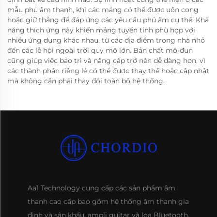
mẫu phủ âm thanh, khi các mảng có thể được uốn cong
hoặc giữ thẳng để đáp ứng các yêu cầu phủ âm cụ thể. Khả
năng thích ứng này khiến mảng tuyến tính phù hợp với
nhiều ứng dụng khác nhau, từ các địa điểm trong nhà nhỏ
đến các lễ hội ngoài trời quy mô lớn. Bản chất mô-đun
cũng giúp việc bảo trì và nâng cấp trở nên dễ dàng hơn, vì
các thành phần riêng lẻ có thể được thay thế hoặc cập nhật
mà không cần phải thay đổi toàn bộ hệ thống.
Aa1 Technology cung cấp các sản phẩm âm
thanh cao cấp bao gồm hệ thống âm thanh gia
đình và sân khấu, ampli guitar và loa Bluetooth.