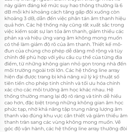
này giảm đáng kể mức suy hao thông thường là 6
dB mỗi khi khoảng cách tăng gấp đôi xuống còn
khoảng 3 dB, dẫn đến việc phân tán âm thanh hiệu
quả hơn. Các hệ thống này cũng rất xuất sắc trong
việc kiểm soát sự lan tỏa âm thanh, giảm thiểu các
phản xạ và hiệu ứng vang âm không mong muốn
có thể làm giảm độ rõ của âm thanh. Thiết kế mô-
đun của chúng cho phép dễ dàng mở rộng và tùy
chỉnh để phù hợp với yêu cầu cụ thể của từng địa
điểm, từ những không gian nhỏ gọn trong nhà đến
môi trường ngoài trời lớn. Các hệ thống line array
hiện đại được trang bị khả năng xử lý kỹ thuật số
tiên tiến cho phép tinh chỉnh và tối ưu hóa chính
xác cho các môi trường âm học khác nhau. Hệ
thống thường mang lại độ rõ ràng và tính dễ hiểu
cao hơn, đặc biệt trong những không gian âm học
phức tạp, nhờ khả năng tập trung năng lượng âm
thanh vào đúng khu vực cần thiết và giảm thiểu âm
thanh tràn sang các vùng không mong muốn. Về
góc độ vận hành, các hệ thống line array thường đòi