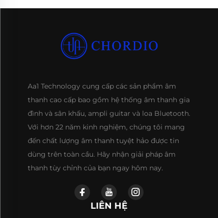
Aa1 Technology cung cấp các sản phẩm âm
thanh cao cấp bao gồm hệ thống âm thanh gia
đình và sân khấu, ampli guitar và loa Bluetooth.
Với hơn 22 năm kinh nghiệm, chúng tôi mang
đến chất lượng âm thanh tuyệt hảo được tin
dùng trên toàn cầu. Hãy nhận giải pháp âm
thanh tùy chỉnh của bạn ngay hôm nay.
LIÊN HỆ