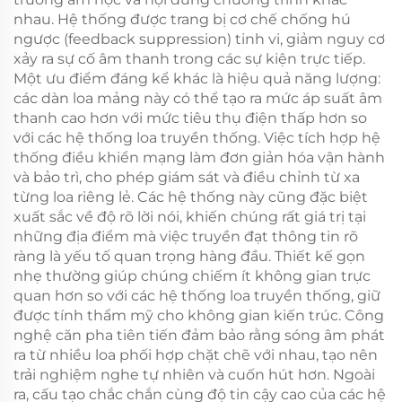
nhau. Hệ thống được trang bị cơ chế chống hú
ngược (feedback suppression) tinh vi, giảm nguy cơ
xảy ra sự cố âm thanh trong các sự kiện trực tiếp.
Một ưu điểm đáng kể khác là hiệu quả năng lượng:
các dàn loa mảng này có thể tạo ra mức áp suất âm
thanh cao hơn với mức tiêu thụ điện thấp hơn so
với các hệ thống loa truyền thống. Việc tích hợp hệ
thống điều khiển mạng làm đơn giản hóa vận hành
và bảo trì, cho phép giám sát và điều chỉnh từ xa
từng loa riêng lẻ. Các hệ thống này cũng đặc biệt
xuất sắc về độ rõ lời nói, khiến chúng rất giá trị tại
những địa điểm mà việc truyền đạt thông tin rõ
ràng là yếu tố quan trọng hàng đầu. Thiết kế gọn
nhẹ thường giúp chúng chiếm ít không gian trực
quan hơn so với các hệ thống loa truyền thống, giữ
được tính thẩm mỹ cho không gian kiến trúc. Công
nghệ căn pha tiên tiến đảm bảo rằng sóng âm phát
ra từ nhiều loa phối hợp chặt chẽ với nhau, tạo nên
trải nghiệm nghe tự nhiên và cuốn hút hơn. Ngoài
ra, cấu tạo chắc chắn cùng độ tin cậy cao của các hệ