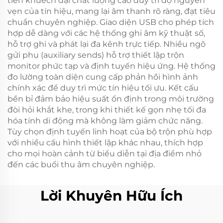
tiền khuếch đại chất lượng cao duy trì độ nguyên
vẹn của tín hiệu, mang lại âm thanh rõ ràng, đạt tiêu
chuẩn chuyên nghiệp. Giao diện USB cho phép tích
hợp dễ dàng với các hệ thống ghi âm kỹ thuật số,
hỗ trợ ghi và phát lại đa kênh trực tiếp. Nhiều ngõ
gửi phụ (auxiliary sends) hỗ trợ thiết lập trộn
monitor phức tạp và định tuyến hiệu ứng. Hệ thống
đo lường toàn diện cung cấp phản hồi hình ảnh
chính xác để duy trì mức tín hiệu tối ưu. Kết cấu
bền bỉ đảm bảo hiệu suất ổn định trong môi trường
đòi hỏi khắt khe, trong khi thiết kế gọn nhẹ tối đa
hóa tính di động mà không làm giảm chức năng.
Tùy chọn định tuyến linh hoạt của bộ trộn phù hợp
với nhiều cấu hình thiết lập khác nhau, thích hợp
cho mọi hoàn cảnh từ biểu diễn tại địa điểm nhỏ
đến các buổi thu âm chuyên nghiệp.
Lời Khuyên Hữu Ích