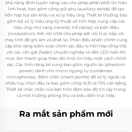
khả năng định tuyến nâng cao cho phép phân phối tín hiệu
linh hoạt, bao gồm cổng gửi phụ (auxiliary sends) để tạo
hỗn hợp loa sân khấu và xử lý hiệu ứng. Thiết bị thường bao
gồm bộ xử lý hiệu ứng kỹ thuật số tích hợp, cung cấp các
hiệu ứng như vang (reverb), trễ (delay) và biến điệu
(modulation). Kết nối USB cho phép kết nối trực tiếp với
máy tính để ghi âm và phát lại. Phần điều khiển chính cung
cấp khả năng kiểm soát chính xác đầu ra hỗn hợp tổng thể,
với các cần gạt (fader) chuyên nghiệp và đèn LED hiển thị
mức âm thanh giúp theo dõi mức tín hiệu một cách chính
xác. Các tính năng bổ sung bao gồm nguồn ảo (phantom
power) dành cho micro ngưng tụ (condenser
microphones), điểm chèn (insert points) để xử lý ngoài và
nhiều tùy chọn đầu ra bao gồm cổng XLR và TRS cân bằng.
Thiết kế chắc chắn của bàn trộn đảm bảo độ tin cậy trong
cả môi trường phòng thu và biểu diễn trực tiếp.
Ra mắt sản phẩm mới